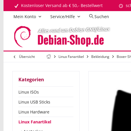
Kostenloser Versand ab € 50,- Bestellwert
sc
Mein Konto
Service/Hilfe
Suchen
Übersicht
Linux Fanartikel
Bekleidung
Boxer-Sh
Kategorien
Linux ISOs
Linux USB Sticks
Linux Hardware
Linux Fanartikel