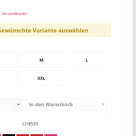
l. Versandkosten
Gewünschte Variante auswählen
M
L
XXL
In den
Warenkorb
LI18533