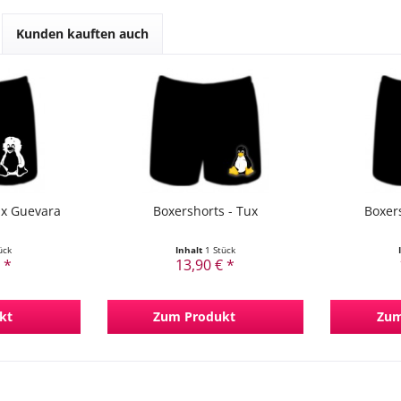
Kunden kauften auch
ux Guevara
Boxershorts - Tux
Boxers
ück
Inhalt
1 Stück
 *
13,90 € *
kt
Zum Produkt
Zum