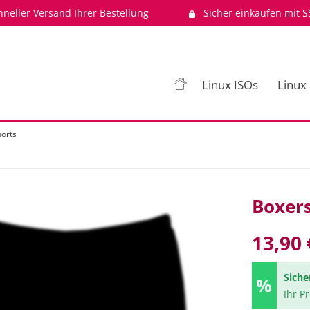
hneller Versand Ihrer Bestellung
Sicher einkaufen mit S
Linux ISOs
Linux
orts
Boxers
13,90 
Siche
Ihr P