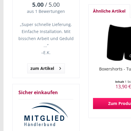
5.00
/ 5.00
Ähnliche Artikel
aus 1 Bewertungen
„Super schnelle Lieferung.
Einfache Installation. Mit
bisschen Arbeit und Geduld
...“
–
E.K.
zum Artikel
Boxershorts - T
Inhalt
1 St
13,90 €
Sicher einkaufen
Zum Produ