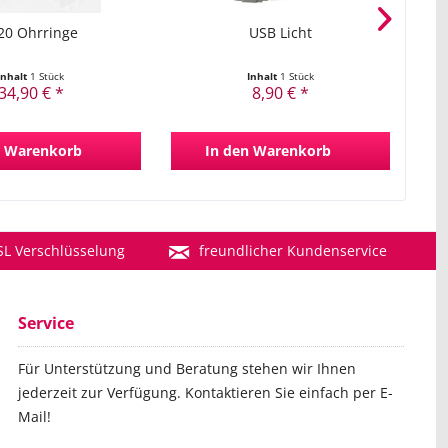
0 Ohrringe
USB Licht
Ul
Inhalt
1 Stück
Inhalt
1 Stück
34,90 € *
8,90 € *
Warenkorb
In den
Warenkorb
SL Verschlüsselung
freundlicher Kundenservice
Service
Für Unterstützung und Beratung stehen wir Ihnen
jederzeit zur Verfügung. Kontaktieren Sie einfach per E-
Mail!