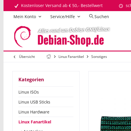
Kostenloser Versand ab € 50,- Bestellwert
sc
Mein Konto
Service/Hilfe
Suchen
Übersicht
Linux Fanartikel
Sonstiges
Kategorien
Linux ISOs
Linux USB Sticks
Linux Hardware
Linux Fanartikel