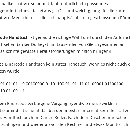
rmatiker hat vor seinem Urlaub natürlich ein passendes
eordert, eines, das etwas größer und weich genug für die zarte,
t von Menschen ist, die sich hauptsächlich in geschlossenen Rä
code Handtuch
ist genau die richtige Wahl und durch den Aufdruc
hselbar (außer Du liegst mit tausenden von Gleichgesinnten an
das könnte gewisse Herausforderungen mit sich bringen)!
as Binärcode Handtuch kein gutes Handtuch, wenn es nicht auch 
ten würde:
01 01101110 00100000 01101100 01101111 01100001 01100100
110 01100111
dem Binärcode verborgene Vorgang irgendwie nie so wirklich
t (zumindest scheint das bei den meisten Informatikern der Fall zu
ses Handtuch auch in Deinen Keller. Nach dem Duschen nur schnell
schlingen und wieder ab vor den Rechner und etwas Monitorlicht