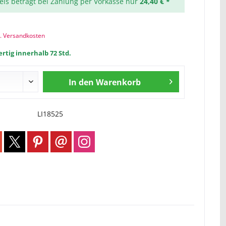
reis beträgt bei Zahlung per Vorkasse nur
24,40 € *
l. Versandkosten
rtig innerhalb 72 Std.
In den
Warenkorb
LI18525