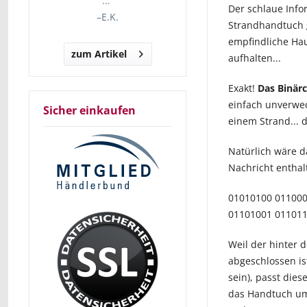
...“
Der schlaue Info
–
E.K.
Strandhandtuch g
empfindliche Hau
zum Artikel
aufhalten...
Exakt!
Das Binär
einfach unverwec
Sicher einkaufen
einem Strand... 
Natürlich wäre d
Nachricht enthal
01010100 011000
01101001 01101
Weil der hinter 
abgeschlossen is
sein), passt die
das Handtuch um