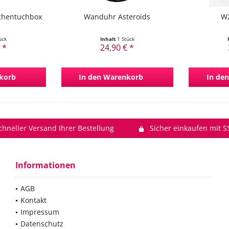
chentuchbox
Wanduhr Asteroids
W2
ück
Inhalt
1 Stück
 *
24,90 € *
korb
In den
Warenkorb
In den
chneller Versand Ihrer Bestellung
Sicher einkaufen mit S
Informationen
AGB
Kontakt
Impressum
Datenschutz