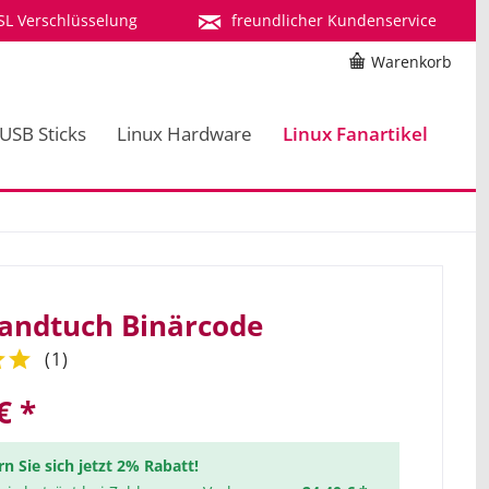
SL Verschlüsselung
freundlicher Kundenservice
Warenkorb
 USB Sticks
Linux Hardware
Linux Fanartikel
andtuch Binärcode
(
1
)
€ *
rn Sie sich jetzt 2% Rabatt!