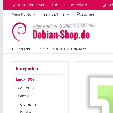
Kostenloser Versand ab € 50,- Bestellwert
sc
Mein Konto
Service/Hilfe
Suchen
Übersicht
Linux ISOs
Linux Mint
Kategorien
Linux ISOs
Antergos
antiX
Clonezilla
Debian