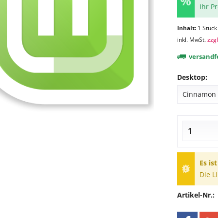
Ihr P
Inhalt:
1 Stück
inkl. MwSt.
zzg
versandfe
Desktop:
Es is
Die L
Artikel-Nr.: