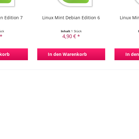
n Edition 7
Linux Mint Debian Edition 6
Linux Min
ück
Inhalt
1 Stück
 *
4,90 € *
korb
In den
Warenkorb
In den