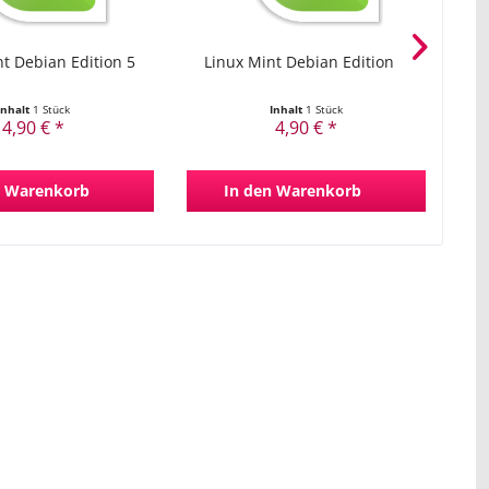
t Debian Edition 5
Linux Mint Debian Edition 4
L
Inhalt
1 Stück
Inhalt
1 Stück
4,90 € *
4,90 € *
Warenkorb
In den
Warenkorb