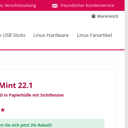
SL Verschlüsselung
freundlicher Kundenservice
Warenkorb
x USB Sticks
Linux Hardware
Linux Fanartikel
Mint 22.1
D in Papierhülle mit Sichtfenster
 *
rn Sie sich jetzt 2% Rabatt!