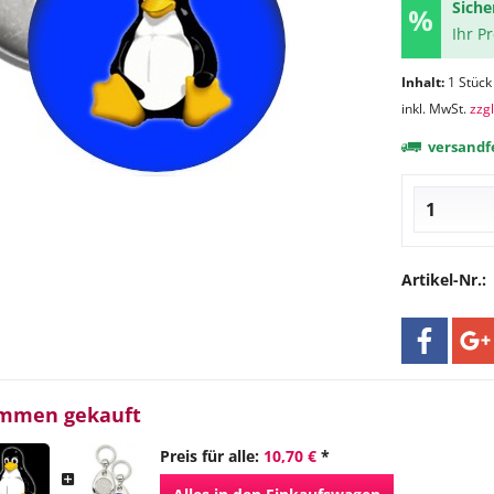
Siche
Ihr P
Inhalt:
1 Stück
inkl. MwSt.
zzg
versandfe
Artikel-Nr.:
ammen gekauft
Preis für alle:
10,70 €
*