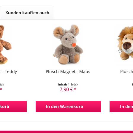
Kunden kauften auch
 - Teddy
Plüsch-Magnet - Maus
Plüsc
ück
Inhalt
1 Stück
 *
7,90 € *
korb
In den
Warenkorb
In den