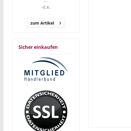
...“
–
E.K.
zum Artikel
Sicher einkaufen