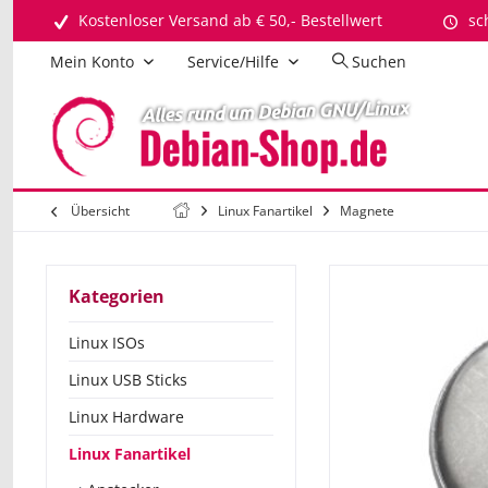
Kostenloser Versand ab € 50,- Bestellwert
sc
Mein Konto
Service/Hilfe
Suchen
Übersicht
Linux Fanartikel
Magnete
Kategorien
Linux ISOs
Linux USB Sticks
Linux Hardware
Linux Fanartikel