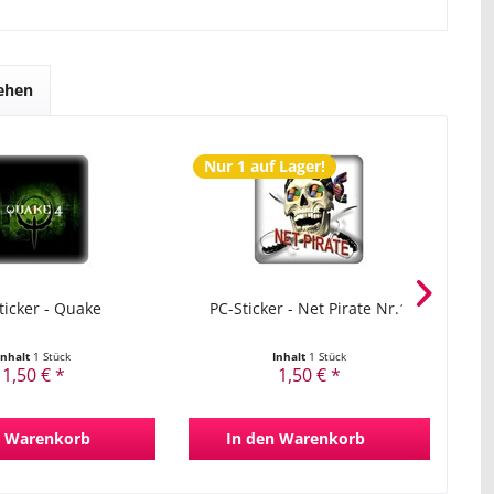
sehen
Nur 1 auf Lager!
ticker - Quake
PC-Sticker - Net Pirate Nr.1
P
Inhalt
1 Stück
Inhalt
1 Stück
1,50 € *
1,50 € *
Warenkorb
In den
Warenkorb