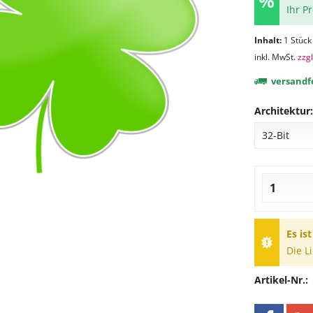
Ihr P
Inhalt:
1 Stück
inkl. MwSt.
zzg
versandfe
Architektur:
Es is
Die L
Artikel-Nr.: