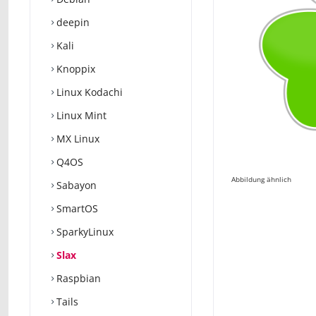
deepin
Kali
Knoppix
Linux Kodachi
Linux Mint
MX Linux
Q4OS
Abbildung ähnlich
Sabayon
SmartOS
SparkyLinux
Slax
Raspbian
Tails