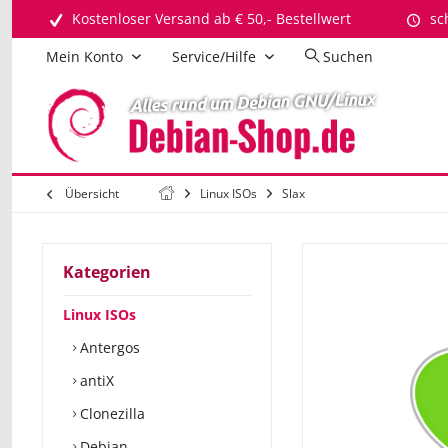
Kostenloser Versand ab € 50,- Bestellwert
sc
Mein Konto
Service/Hilfe
Suchen
Übersicht
Linux ISOs
Slax
Kategorien
Linux ISOs
Antergos
antiX
Clonezilla
Debian