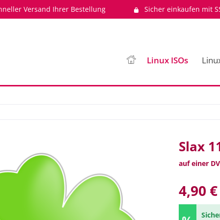
hneller Versand Ihrer Bestellung
Sicher einkaufen mit S
Linux ISOs
Linu
Slax 1
auf einer DV
4,90 €
Siche